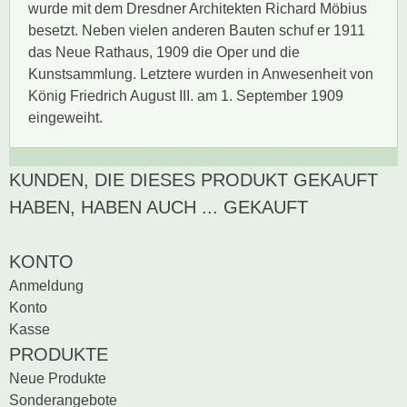
wurde mit dem Dresdner Architekten Richard Möbius
besetzt. Neben vielen anderen Bauten schuf er 1911
das Neue Rathaus, 1909 die Oper und die
Kunstsammlung. Letztere wurden in Anwesenheit von
König Friedrich August III. am 1. September 1909
eingeweiht.
KUNDEN, DIE DIESES PRODUKT GEKAUFT
Zur Zeit gibt es keine
BEWERTUNG SCHREIBEN
Produktrezensionen.
HABEN, HABEN AUCH ... GEKAUFT
Sei der erste, der
Bewertung schreiben
KONTO
Anmeldung
Konto
Kasse
PRODUKTE
Neue Produkte
Sonderangebote