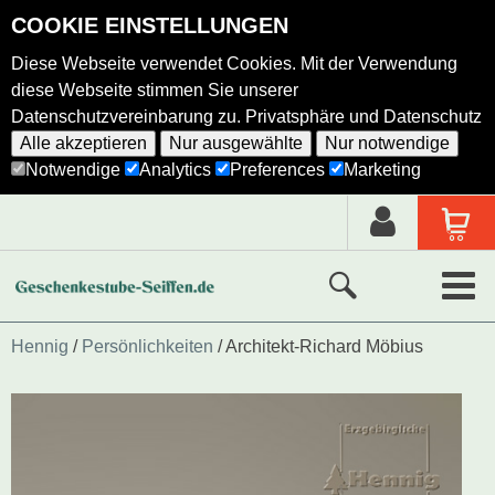
COOKIE EINSTELLUNGEN
Diese Webseite verwendet Cookies. Mit der Verwendung
diese Webseite stimmen Sie unserer
Datenschutzvereinbarung zu.
Privatsphäre und Datenschutz
Alle akzeptieren
Nur ausgewählte
Nur notwendige
Notwendige
Analytics
Preferences
Marketing
Neue Produkte
Hennig
Persönlichkeiten
Architekt-Richard Möbius
Ausgewählte Produkte
Alle Produkte
Holzkunst nach Hersteller