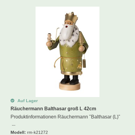
Schwibbogen
Räucherfiguren
Pyramiden
Auf Lager
Räuchermann Balthasar groß L 42cm
Produktinformationen Räuchermann "Balthasar (L)"
...
Modell
:
rm-k21272