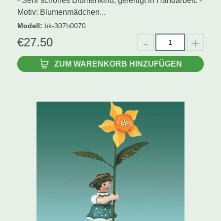
- Sehr schönes Blumenkind, gefertigt in Handarbeit. -
Motiv: Blumenmädchen...
Modell
:
bk-307h0070
€
27.50
ZUM WARENKORB HINZUFÜGEN