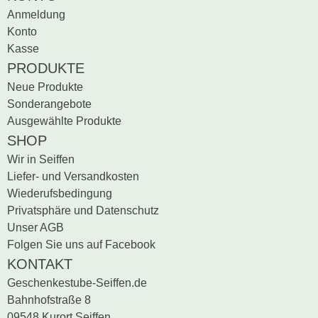
Anmeldung
Konto
Schwibbogen
Kasse
Räucherfiguren
PRODUKTE
Neue Produkte
Pyramiden
Sonderangebote
Ausgewählte Produkte
SHOP
Wir in Seiffen
Liefer- und Versandkosten
Wiederufsbedingung
Privatsphäre und Datenschutz
Unser AGB
Folgen Sie uns auf Facebook
KONTAKT
Geschenkestube-Seiffen.de
Bahnhofstraße 8
09548 Kurort Seiffen