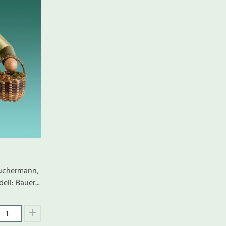
äuchermann,
ell: Bauer...