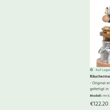
Auf Lage
Räucherman
- Original 
gefertigt in
Modell
:
rm-k
€
122.20