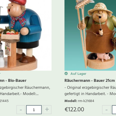
r
Auf Lager
n - Bio-Bauer
Räuchermann - Bauer 21cm
erzgebirgischer Räuchermann,
- Original erzgebirgischer R
 Handarbeit.- Modell:...
gefertigt in Handarbeit. - Mod
21445
Modell
:
rm-k21684
€
122.00