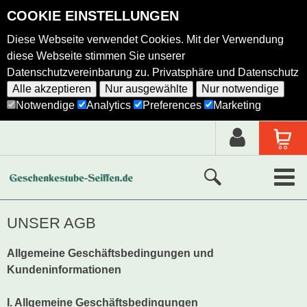
COOKIE EINSTELLUNGEN
Diese Webseite verwendet Cookies. Mit der Verwendung
diese Webseite stimmen Sie unserer
Datenschutzvereinbarung zu.
Privatsphäre und Datenschutz
Alle akzeptieren
Nur ausgewählte
Nur notwendige
Notwendige
Analytics
Preferences
Marketing
Neue Produkte
UNSER AGB
Ausgewählte Produkte
Allgemeine Geschäftsbedingungen und
Kundeninformationen
Alle Produkte
I. Allgemeine Geschäftsbedingungen
Holzkunst nach Hersteller