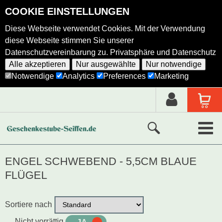
COOKIE EINSTELLUNGEN
Diese Webseite verwendet Cookies. Mit der Verwendung
diese Webseite stimmen Sie unserer
Datenschutzvereinbarung zu.
Privatsphäre und Datenschutz
Alle akzeptieren
Nur ausgewählte
Nur notwendige
Notwendige
Analytics
Preferences
Marketing
Neue Produkte
ENGEL SCHWEBEND - 5,5CM BLAUE
FLÜGEL
Ausgewählte Produkte
Alle Produkte
Sortiere nach
Nicht vorrättig
Holzkunst nach Hersteller