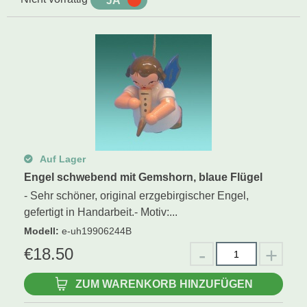
JA
NEIN
Schwibbogen
Räucherfiguren
Pyramiden
Auf Lager
Engel schwebend mit Gemshorn, blaue Flügel
- Sehr schöner, original erzgebirgischer Engel,
gefertigt in Handarbeit.- Motiv:...
Modell
:
e-uh19906244B
€
18.50
ZUM WARENKORB HINZUFÜGEN