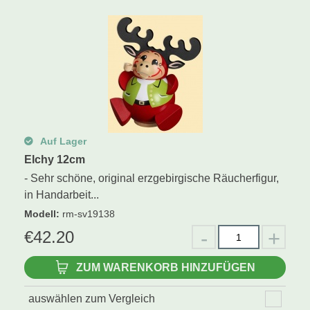
Schwibbogen
Räucherfiguren
Pyramiden
Auf Lager
Elchy 12cm
- Sehr schöne, original erzgebirgische Räucherfigur,
in Handarbeit...
Modell
:
rm-sv19138
€
42.20
ZUM WARENKORB HINZUFÜGEN
auswählen zum Vergleich