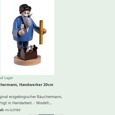
f Lager
chermann, Handwerker 20cm
iginal erzgebirgischer Räuchermann,
tigt in Handarbeit. - Modell:...
ll
:
rm-k21189