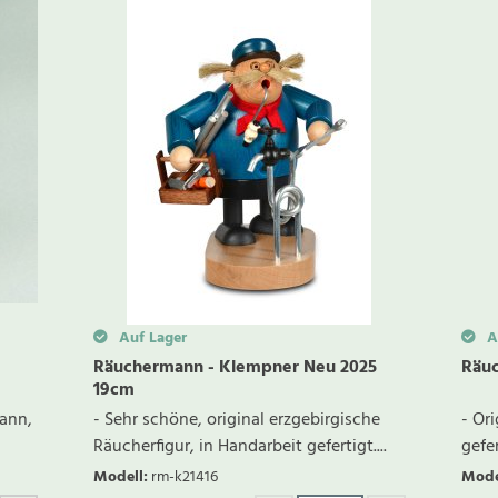
Auf Lager
Au
Räuchermann - Klempner Neu 2025
Räu
19cm
mann,
- Sehr schöne, original erzgebirgische
- Or
Räucherfigur, in Handarbeit gefertigt....
gefer
Modell
:
rm-k21416
Mode