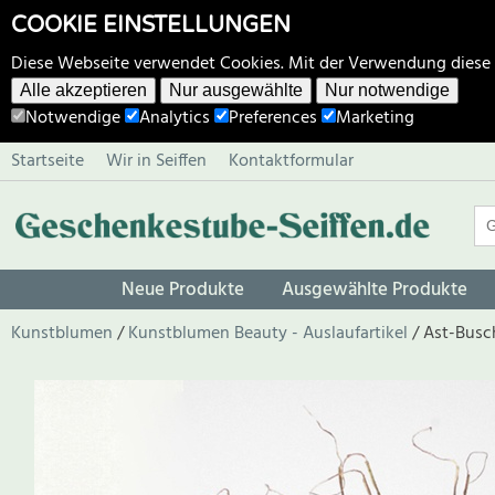
COOKIE EINSTELLUNGEN
Diese Webseite verwendet Cookies. Mit der Verwendung diese
Alle akzeptieren
Nur ausgewählte
Nur notwendige
Notwendige
Analytics
Preferences
Marketing
Startseite
Wir in Seiffen
Kontaktformular
Neue Produkte
Ausgewählte Produkte
Kunstblumen
Kunstblumen Beauty - Auslaufartikel
Ast-Busc