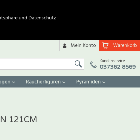
atsphäre und Datenschutz
Mein Konto
Warenkorb
Kundenservice
037362 8569
ogen
Räucherfiguren
Pyramiden
ÜN 121CM