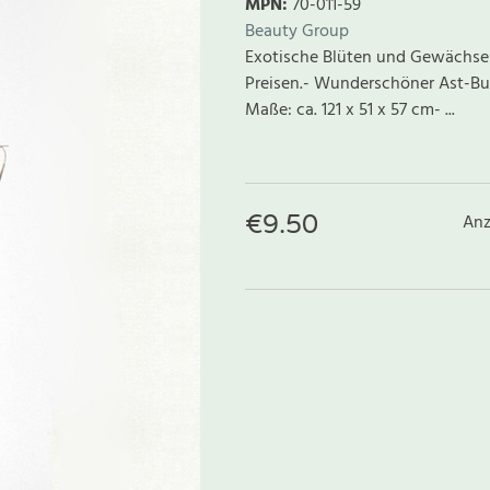
MPN:
70-011-59
Beauty Group
Exotische Blüten und Gewächse a
Preisen.- Wunderschöner Ast-Busc
Maße: ca. 121 x 51 x 57 cm- ...
€
9.50
Anz