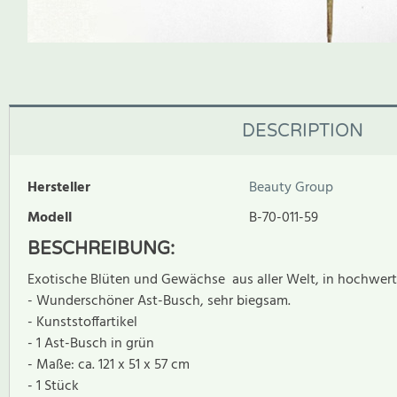
DESCRIPTION
Hersteller
Beauty Group
Modell
B-70-011-59
BESCHREIBUNG:
Exotische Blüten und Gewächse aus aller Welt, in hochwertig
- Wunderschöner Ast-Busch, sehr biegsam.
- Kunststoffartikel
- 1 Ast-Busch in grün
- Maße: ca. 121 x 51 x 57 cm
- 1 Stück