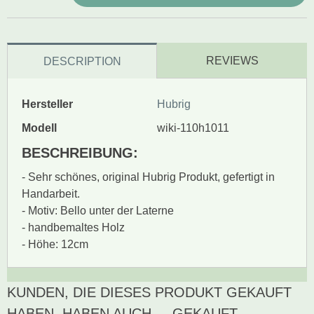
REVIEWS
DESCRIPTION
Hersteller
Hubrig
Modell
wiki-110h1011
BESCHREIBUNG:
- Sehr schönes, original Hubrig Produkt, gefertigt in
Handarbeit.
- Motiv: Bello unter der Laterne
- handbemaltes Holz
- Höhe: 12cm
KUNDEN, DIE DIESES PRODUKT GEKAUFT
Zur Zeit gibt es keine
BEWERTUNG SCHREIBEN
Produktrezensionen.
HABEN, HABEN AUCH ... GEKAUFT