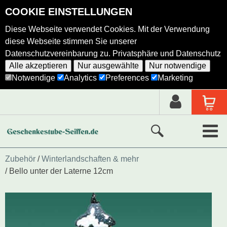
COOKIE EINSTELLUNGEN
Diese Webseite verwendet Cookies. Mit der Verwendung
diese Webseite stimmen Sie unserer
Datenschutzvereinbarung zu.
Privatsphäre und Datenschutz
Alle akzeptieren
Nur ausgewählte
Nur notwendige
Notwendige
Analytics
Preferences
Marketing
Neue Produkte
Zubehör
Winterlandschaften & mehr
Bello unter der Laterne 12cm
Ausgewählte Produkte
Alle Produkte
Holzkunst nach Hersteller