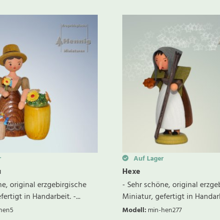
r
Auf Lager
u
Hexe
e, original erzgebirgische
- Sehr schöne, original erzge
ertigt in Handarbeit. -...
Miniatur, gefertigt in Handarbe
hen5
Modell
:
min-hen277