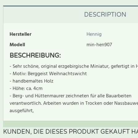
DESCRIPTION
Hersteller
Hennig
Modell
min-hen907
BESCHREIBUNG:
- Sehr schöne, original erzgebirgische Miniatur, gefertigt in 
- Motiv: Berggeist Weihnachtswicht
- handbemaltes Holz
- Höhe: ca. 4cm
- Berg- und Hüttenmaurer zeichneten für alle Bauarbeiten
verantwortlich. Arbeiten wurden in Trocken oder Nassbauw
ausgeführt,
KUNDEN, DIE DIESES PRODUKT GEKAUFT HA
Zur Zeit gibt es keine Produktrezensionen. Sei der erste, der B