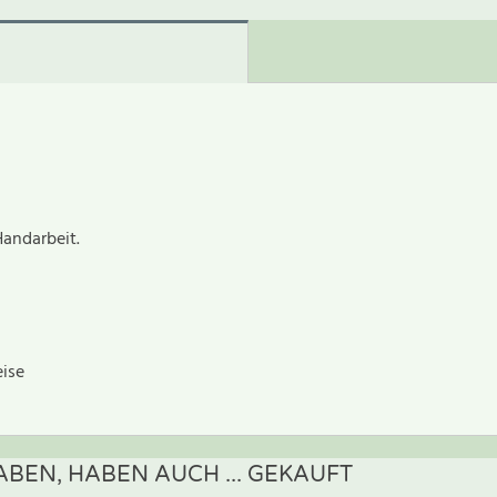
Handarbeit.
eise
BEN, HABEN AUCH ... GEKAUFT
ewertung schreiben