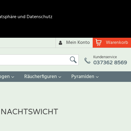
atsphäre und Datenschutz
Mein Konto
Warenkorb
Kundenservice
037362 8569
ogen
Räucherfiguren
Pyramiden
HNACHTSWICHT