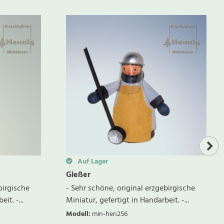
Auf Lager
Gießer
birgische
- Sehr schöne, original erzgebirgische
it. -...
Miniatur, gefertigt in Handarbeit. -...
Modell
:
min-hen256