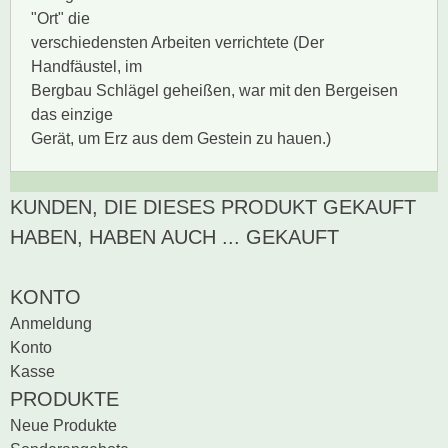
"Ort" die
verschiedensten Arbeiten verrichtete (Der
Handfäustel, im
Bergbau Schlägel geheißen, war mit den Bergeisen
das einzige
Gerät, um Erz aus dem Gestein zu hauen.)
KUNDEN, DIE DIESES PRODUKT GEKAUFT
Zur Zeit gibt es keine
BEWERTUNG SCHREIBEN
Produktrezensionen.
HABEN, HABEN AUCH ... GEKAUFT
Sei der erste, der
Bewertung schreiben
KONTO
Anmeldung
Konto
Kasse
PRODUKTE
Neue Produkte