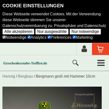
COOKIE EINSTELLUNGEN
Diese Webseite verwendet Cookies. Mit der Verwendung
diese Webseite stimmen Sie unserer
Datenschutzvereinbarung zu.
Privatsphäre und Datenschutz
Alle akzeptieren
Nur ausgewählte
Nur notwendige
Notwendige
Analytics
Preferences
Marketing
Neue Produkte
Hennig
Bergbau
Bergmann groß mit Hammer 10cm
Ausgewählte Produkte
Alle Produkte
Holzkunst nach Hersteller