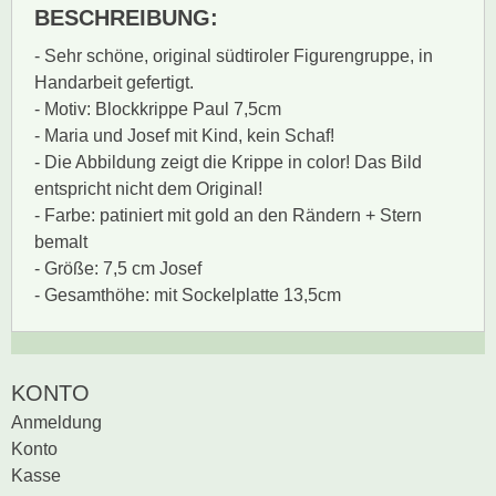
BESCHREIBUNG:
- Sehr schöne, original südtiroler Figurengruppe, in
Handarbeit gefertigt.
- Motiv: Blockkrippe Paul 7,5cm
- Maria und Josef mit Kind, kein Schaf!
- Die Abbildung zeigt die Krippe in color! Das Bild
entspricht nicht dem Original!
- Farbe: patiniert mit gold an den Rändern + Stern
bemalt
- Größe: 7,5 cm Josef
- Gesamthöhe: mit Sockelplatte 13,5cm
Zur Zeit gibt es keine
BEWERTUNG SCHREIBEN
KONTO
Produktrezensionen.
Anmeldung
Sei der erste, der
Konto
Bewertung schreiben
Kasse