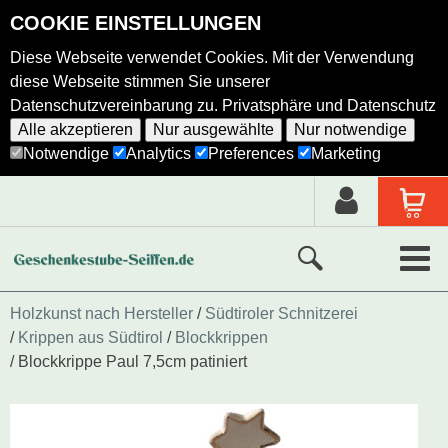
COOKIE EINSTELLUNGEN
Diese Webseite verwendet Cookies. Mit der Verwendung
diese Webseite stimmen Sie unserer
Datenschutzvereinbarung zu.
Privatsphäre und Datenschutz
Alle akzeptieren
Nur ausgewählte
Nur notwendige
Notwendige
Analytics
Preferences
Marketing
Neue Produkte
Holzkunst nach Hersteller
Südtiroler Schnitzerei
Krippen aus Südtirol
Blockkrippen
Ausgewählte Produkte
Blockkrippe Paul 7,5cm patiniert
Alle Produkte
Holzkunst nach Hersteller