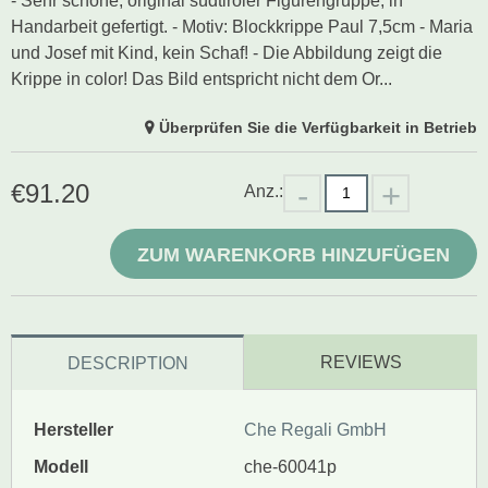
- Sehr schöne, original südtiroler Figurengruppe, in
Handarbeit gefertigt. - Motiv: Blockkrippe Paul 7,5cm - Maria
und Josef mit Kind, kein Schaf! - Die Abbildung zeigt die
Krippe in color! Das Bild entspricht nicht dem Or...
Überprüfen Sie die Verfügbarkeit in Betrieb
€
91.20
Anz.:
ZUM WARENKORB HINZUFÜGEN
REVIEWS
DESCRIPTION
Hersteller
Che Regali GmbH
Modell
che-60041p