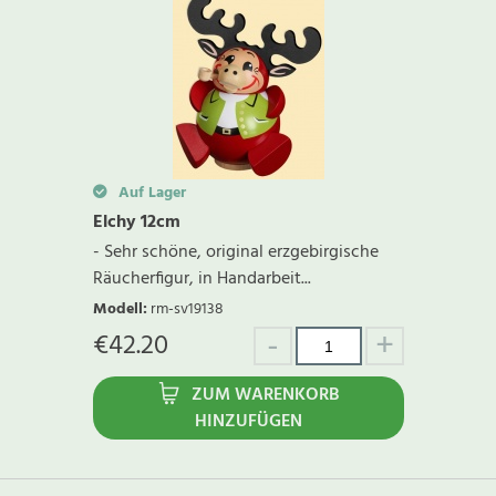
Auf Lager
Elchy 12cm
- Sehr schöne, original erzgebirgische
Räucherfigur, in Handarbeit...
Modell
:
rm-sv19138
€
42.20
ZUM WARENKORB
HINZUFÜGEN