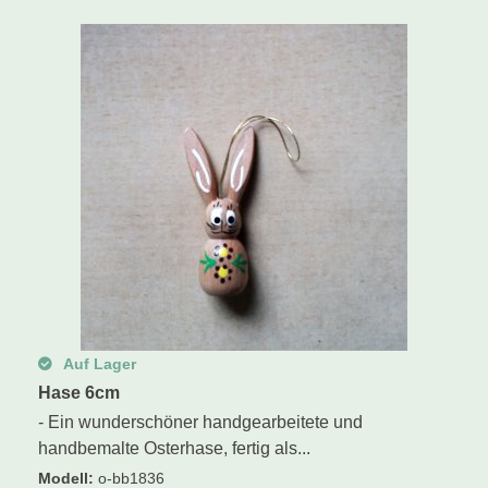
Schwibbogen
Räucherfiguren
Pyramiden
Auf Lager
Hase 6cm
- Ein wunderschöner handgearbeitete und
handbemalte Osterhase, fertig als...
Modell
:
o-bb1836