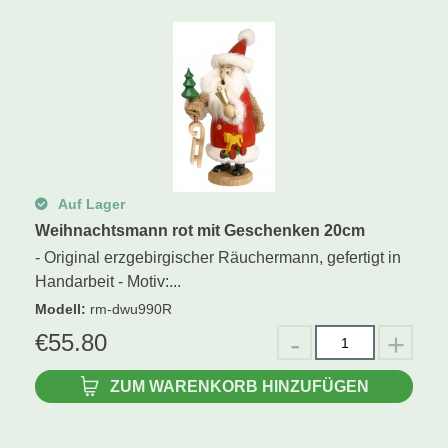
Schwibbogen
Räucherfiguren
Pyramiden
Auf Lager
Weihnachtsmann rot mit Geschenken 20cm
- Original erzgebirgischer Räuchermann, gefertigt in
Handarbeit - Motiv:...
Modell
:
rm-dwu990R
€
55.80
ZUM WARENKORB HINZUFÜGEN