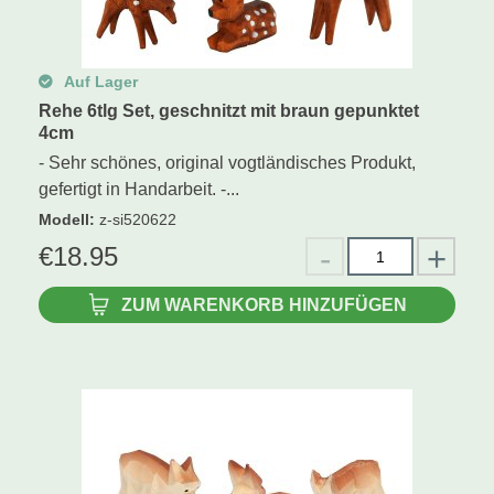
Auf Lager
Rehe 6tlg Set, geschnitzt mit braun gepunktet
4cm
- Sehr schönes, original vogtländisches Produkt,
gefertigt in Handarbeit. -...
Modell
:
z-si520622
€
18.95
ZUM WARENKORB HINZUFÜGEN