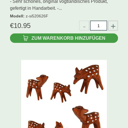
- Sehr schönes, original vogtländisches Produkt,
gefertigt in Handarbeit. -...
Modell
:
z-si520626F
€
10.95
ZUM WARENKORB HINZUFÜGEN