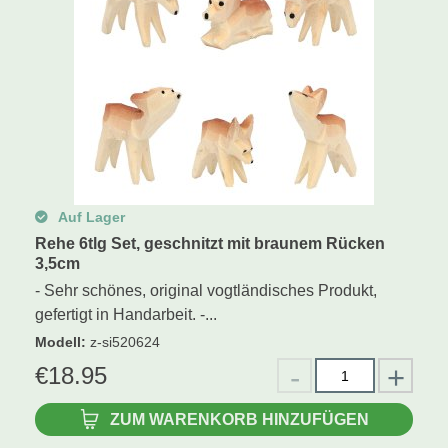
Auf Lager
Rehe 6tlg Set, geschnitzt mit braunem Rücken
3,5cm
- Sehr schönes, original vogtländisches Produkt,
gefertigt in Handarbeit. -...
Modell
:
z-si520624
€
18.95
ZUM WARENKORB HINZUFÜGEN