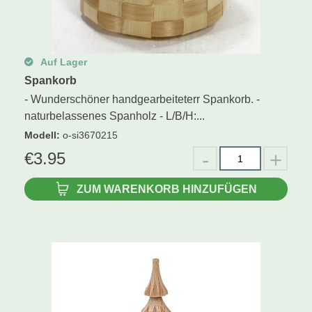
Auf Lager
Spankorb
- Wunderschöner handgearbeiteterr Spankorb. -
naturbelassenes Spanholz - L/B/H:...
Modell
:
o-si3670215
€
3.95
ZUM WARENKORB HINZUFÜGEN