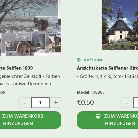
r
Auf Lager
te Seiffen 1609
Ansichtskarte Seiffener Kir
gebleichter Zellstoff - Farben
- Größe: 11,4 x 16,2cm- 1 Stüc
asis - umweltfreundlich -...
609
Modell
:
b0807
€
0.50
ZUM WARENKORB
ZUM WARENK
HINZUFÜGEN
HINZUFÜGEN