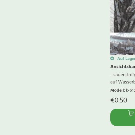
Auf Lage
Ansichtskar
- sauerstoff
auf Wasserb
Modell
:
k-b1
€
0.50