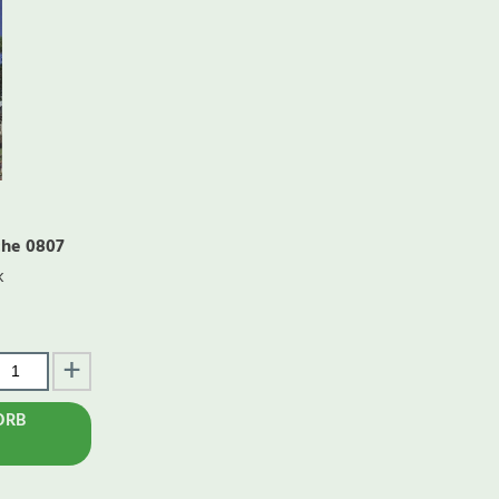
che 0807
k
ORB