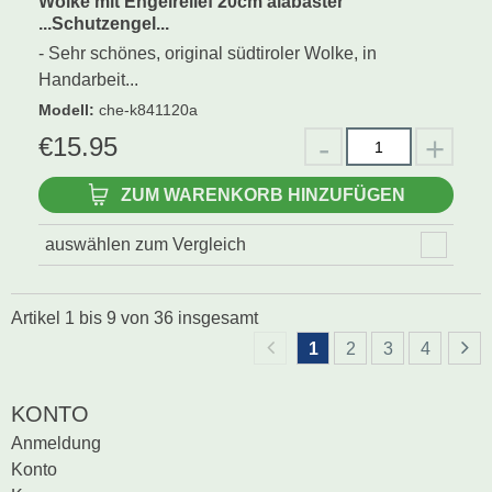
Wolke mit Engelrelief 20cm alabaster
...Schutzengel...
- Sehr schönes, original südtiroler Wolke, in
Handarbeit...
Modell
:
che-k841120a
€
15.95
ZUM WARENKORB HINZUFÜGEN
auswählen zum Vergleich
Artikel
1
bis
9
von
36
insgesamt
1
2
3
4
KONTO
Anmeldung
Konto