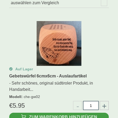
auswählen zum Vergleich
Auf Lager
Gebetswürfel 6cmx6cm - Auslaufartikel
- Sehr schönes, original südtiroler Produkt, in
Handarbeit...
Modell
:
che-gw02
€
5.95
ZUM WARENKORB HINZUFÜGEN