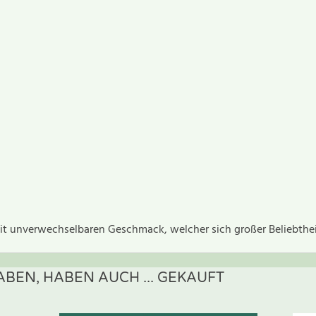
 mit unverwechselbaren Geschmack, welcher sich großer Beliebtheit
BEN, HABEN AUCH ... GEKAUFT
ewertung schreiben