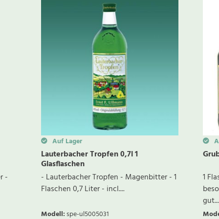
Auf Lager
Au
Lauterbacher Tropfen 0,7l 1
Grub
Glasflaschen
r -
- Lauterbacher Tropfen - Magenbitter - 1
1 Fl
Flaschen 0,7 Liter - incl....
beso
gut...
Modell
:
spe-ul5005031
Mode