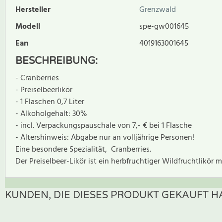
Hersteller
Grenzwald
Modell
spe-gw001645
Ean
4019163001645
BESCHREIBUNG:
- Cranberries
- Preiselbeerlikör
- 1 Flaschen 0,7 Liter
- Alkoholgehalt: 30%
- incl. Verpackungspauschale von 7,- € bei 1 Flasche
- Altershinweis: Abgabe nur an volljährige Personen!
Eine besondere Spezialität, Cranberries.
Der Preiselbeer-Likör ist ein herbfruchtiger Wildfruchtlikör
KUNDEN, DIE DIESES PRODUKT GEKAUFT HA
Zur Zeit gibt es keine Produktrezensionen. Sei der erste, der B