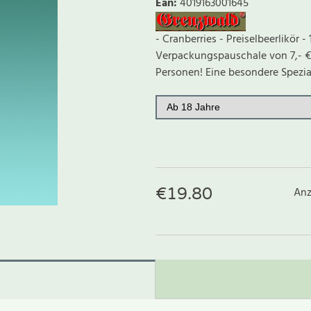
Ean
:
4019163001645
- Cranberries - Preiselbeerlikör -
Verpackungspauschale von 7,- € b
Personen! Eine besondere Speziali
€
19.80
Anz