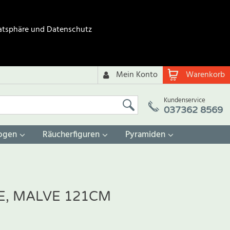
atsphäre und Datenschutz
Mein Konto
Warenkorb
Kundenservice
037362 8569
ogen
Räucherfiguren
Pyramiden
, MALVE 121CM