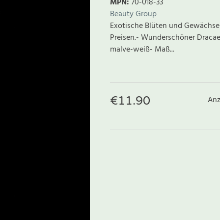
MPN:
70-018-33
Beauty Group
Exotische Blüten und Gewächse a
Preisen.- Wunderschöner Dracaena
malve-weiß- Maß...
€
11.90
Anz