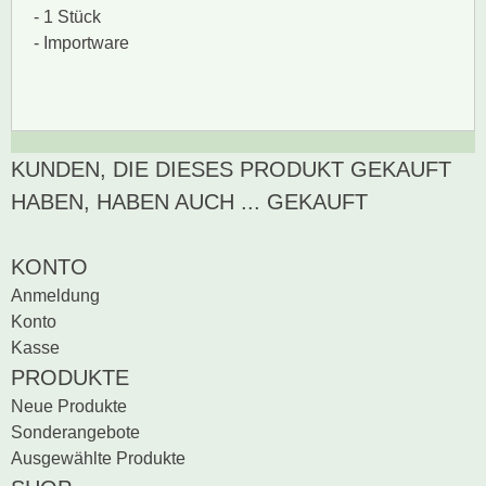
- 1 Stück
- Importware
KUNDEN, DIE DIESES PRODUKT GEKAUFT
Zur Zeit gibt es keine
BEWERTUNG SCHREIBEN
Produktrezensionen.
HABEN, HABEN AUCH ... GEKAUFT
Sei der erste, der
Bewertung schreiben
KONTO
Anmeldung
Konto
Kasse
PRODUKTE
Neue Produkte
Sonderangebote
Ausgewählte Produkte