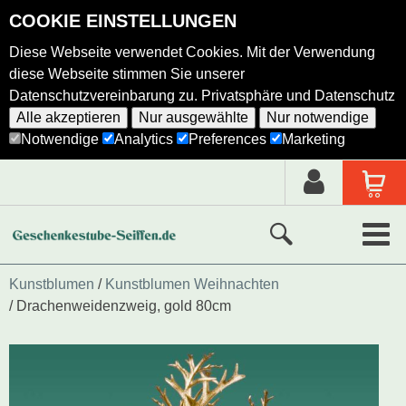
COOKIE EINSTELLUNGEN
Diese Webseite verwendet Cookies. Mit der Verwendung
diese Webseite stimmen Sie unserer
Datenschutzvereinbarung zu.
Privatsphäre und Datenschutz
Alle akzeptieren
Nur ausgewählte
Nur notwendige
Notwendige
Analytics
Preferences
Marketing
Neue Produkte
Kunstblumen
Kunstblumen Weihnachten
Drachenweidenzweig, gold 80cm
Ausgewählte Produkte
Alle Produkte
Holzkunst nach Hersteller