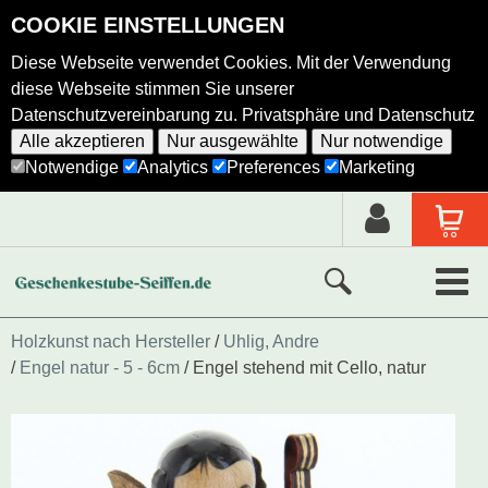
COOKIE EINSTELLUNGEN
Diese Webseite verwendet Cookies. Mit der Verwendung
diese Webseite stimmen Sie unserer
Datenschutzvereinbarung zu.
Privatsphäre und Datenschutz
Alle akzeptieren
Nur ausgewählte
Nur notwendige
Notwendige
Analytics
Preferences
Marketing
Neue Produkte
Holzkunst nach Hersteller
Uhlig, Andre
Engel natur - 5 - 6cm
Engel stehend mit Cello, natur
Ausgewählte Produkte
Alle Produkte
Holzkunst nach Hersteller