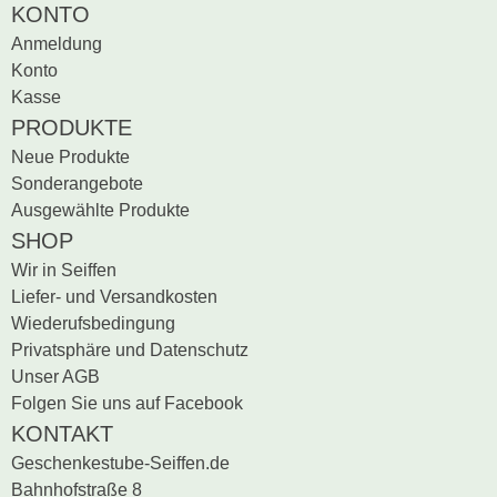
KONTO
Produktrezensionen.
Anmeldung
Sei der erste, der
Konto
Bewertung schreiben
Kasse
PRODUKTE
Neue Produkte
Sonderangebote
Ausgewählte Produkte
SHOP
Wir in Seiffen
Liefer- und Versandkosten
Wiederufsbedingung
Privatsphäre und Datenschutz
Unser AGB
Folgen Sie uns auf Facebook
KONTAKT
Geschenkestube-Seiffen.de
Bahnhofstraße 8