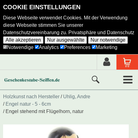
COOKIE EINSTELLUNGEN
Diese Webseite verwendet Cookies. Mit der Verwendung
diese Webseite stimmen Sie unserer
Datenschutzvereinbarung zu.
Privatsphäre und Datenschutz
Alle akzeptieren
Nur ausgewählte
Nur notwendige
Notwendige
Analytics
Preferences
Marketing
Neue Produkte
Holzkunst nach Hersteller
Uhlig, Andre
Engel natur - 5 - 6cm
Ausgewählte Produkte
Engel stehend mit Flügelhorn, natur
Alle Produkte
Holzkunst nach Hersteller