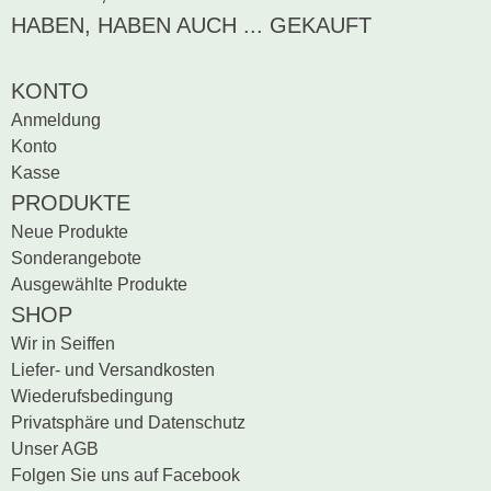
Produktrezensionen.
HABEN, HABEN AUCH ... GEKAUFT
Sei der erste, der
Bewertung schreiben
KONTO
Anmeldung
Konto
Kasse
PRODUKTE
Neue Produkte
Sonderangebote
Ausgewählte Produkte
SHOP
Wir in Seiffen
Liefer- und Versandkosten
Wiederufsbedingung
Privatsphäre und Datenschutz
Unser AGB
Folgen Sie uns auf Facebook