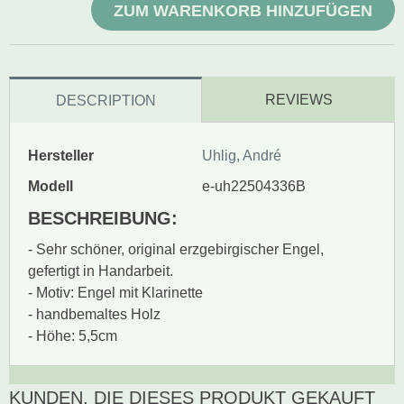
ZUM WARENKORB HINZUFÜGEN
REVIEWS
DESCRIPTION
Hersteller
Uhlig, André
Modell
e-uh22504336B
BESCHREIBUNG:
- Sehr schöner, original erzgebirgischer Engel,
gefertigt in Handarbeit.
- Motiv: Engel mit Klarinette
- handbemaltes Holz
- Höhe: 5,5cm
KUNDEN, DIE DIESES PRODUKT GEKAUFT
Zur Zeit gibt es keine
BEWERTUNG SCHREIBEN