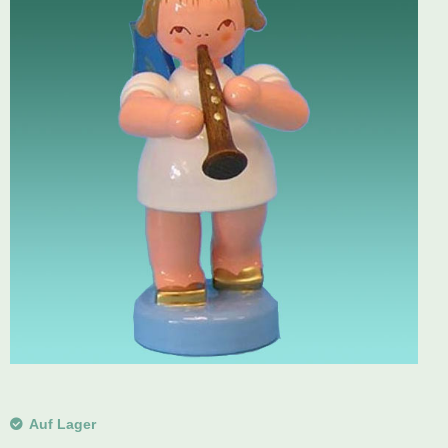
Schwibbogen
Räucherfiguren
Pyramiden
Auf Lager