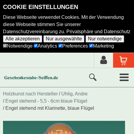
COOKIE EINSTELLUNGEN
Diese Webseite verwendet Cookies. Mit der Verwendung
diese Webseite stimmen Sie unserer
Datenschutzvereinbarung zu.
Privatsphäre und Datenschutz
Alle akzeptieren
Nur ausgewählte
Nur notwendige
Notwendige
Analytics
Preferences
Marketing
Neue Produkte
Holzkunst nach Hersteller
Uhlig, Andre
Engel stehend - 5,5 - 6cm blaue Flügel
Ausgewählte Produkte
Engel stehend mit Klarinette, blaue Flügel
Alle Produkte
Holzkunst nach Hersteller