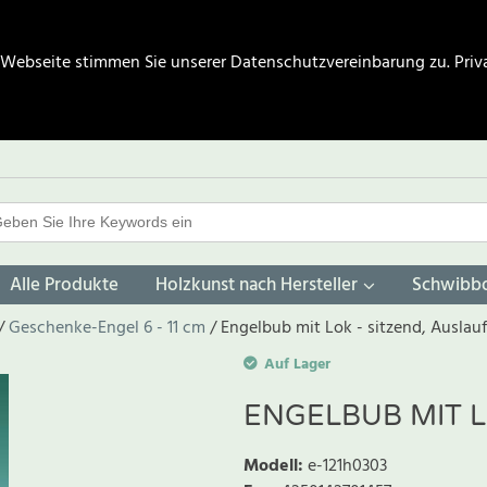
 Webseite stimmen Sie unserer Datenschutzvereinbarung zu.
Priv
Alle Produkte
Holzkunst nach Hersteller
Schwibb
Geschenke-Engel 6 - 11 cm
Engelbub mit Lok - sitzend, Auslauf
Auf Lager
ENGELBUB MIT L
Modell
:
e-121h0303