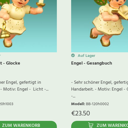
r
Auf Lager
ht - Glocke
Engel - Gesangbuch
er Engel, gefertigt in
- Sehr schöner Engel, geferti
- Motiv: Engel - Licht -...
Handarbeit. - Motiv: Engel 
-...
20h1003
Modell
:
BB-120h0002
€
23.50
ZUM WARENKORB
ZUM WARENK