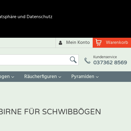
atsphäre und Datenschutz
Mein Konto
Warenkorb
Kundenservice
037362 8569
ogen
Räucherfiguren
Pyramiden
ZBIRNE FÜR SCHWIBBÖGEN