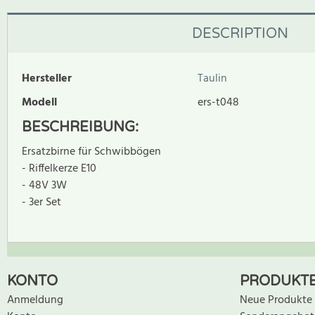
DESCRIPTION
Hersteller
Taulin
Modell
ers-t048
BESCHREIBUNG:
Ersatzbirne für Schwibbögen
- Riffelkerze E10
- 48V 3W
- 3er Set
Zur Zeit gibt es keine Produktrezensionen. Sei der erste, der B
KONTO
PRODUKT
Anmeldung
Neue Produkte