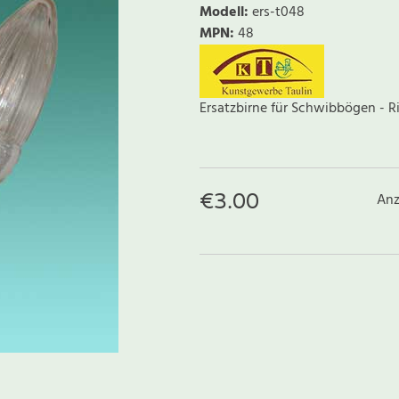
Modell
:
ers-t048
MPN:
48
Ersatzbirne für Schwibbögen - Ri
€
3.00
Anz