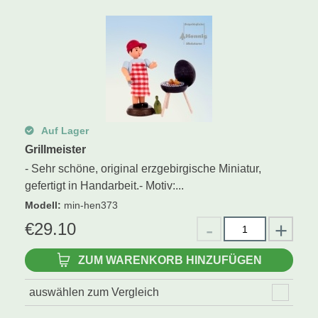
Schwibbogen
Räucherfiguren
Pyramiden
Auf Lager
Grillmeister
- Sehr schöne, original erzgebirgische Miniatur,
gefertigt in Handarbeit.- Motiv:...
Modell
:
min-hen373
€
29.10
ZUM WARENKORB HINZUFÜGEN
auswählen zum Vergleich