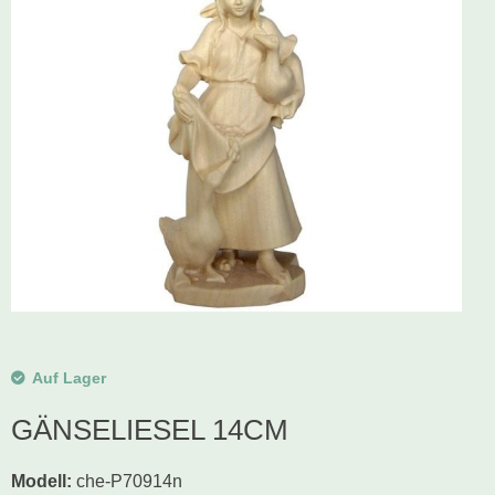
Schwibbogen
Räucherfiguren
Pyramiden
Auf Lager
GÄNSELIESEL 14CM
Modell
:
che-P70914n