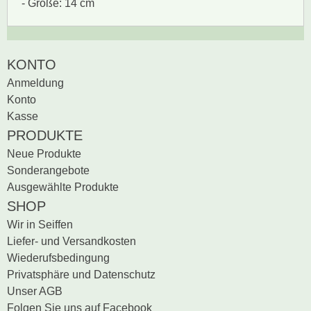
- Größe: 14 cm
Zur Zeit gibt es keine
BEWERTUNG SCHREIBEN
KONTO
Produktrezensionen.
Anmeldung
Sei der erste, der
Konto
Bewertung schreiben
Kasse
PRODUKTE
Neue Produkte
Sonderangebote
Ausgewählte Produkte
SHOP
Wir in Seiffen
Liefer- und Versandkosten
Wiederufsbedingung
Privatsphäre und Datenschutz
Unser AGB
Folgen Sie uns auf Facebook