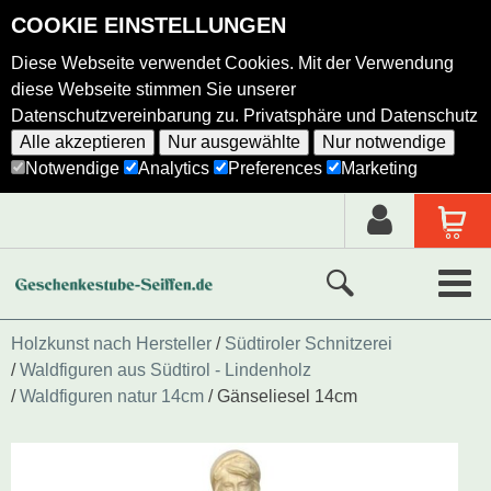
COOKIE EINSTELLUNGEN
Diese Webseite verwendet Cookies. Mit der Verwendung
diese Webseite stimmen Sie unserer
Datenschutzvereinbarung zu.
Privatsphäre und Datenschutz
Alle akzeptieren
Nur ausgewählte
Nur notwendige
Notwendige
Analytics
Preferences
Marketing
Neue Produkte
Holzkunst nach Hersteller
Südtiroler Schnitzerei
Waldfiguren aus Südtirol - Lindenholz
Ausgewählte Produkte
Waldfiguren natur 14cm
Gänseliesel 14cm
Alle Produkte
Holzkunst nach Hersteller