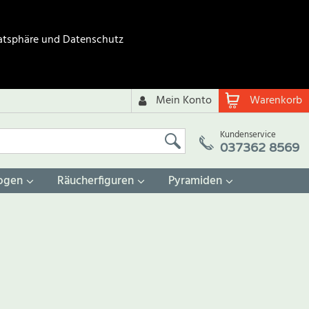
atsphäre und Datenschutz
Mein Konto
Warenkorb
Kundenservice
037362 8569
ogen
Räucherfiguren
Pyramiden