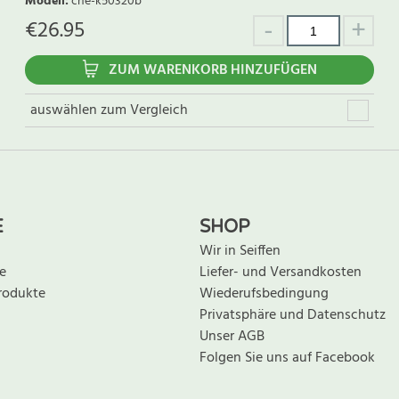
Modell
:
che-k50320b
€
26.95
ZUM WARENKORB HINZUFÜGEN
auswählen zum Vergleich
E
SHOP
Wir in Seiffen
e
Liefer- und Versandkosten
rodukte
Wiederufsbedingung
Privatsphäre und Datenschutz
Unser AGB
Folgen Sie uns auf Facebook