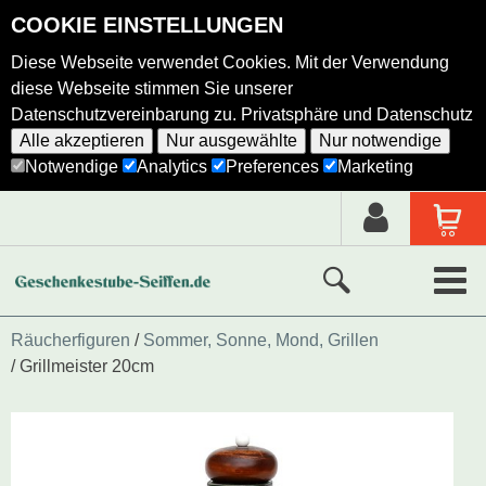
COOKIE EINSTELLUNGEN
Diese Webseite verwendet Cookies. Mit der Verwendung
diese Webseite stimmen Sie unserer
Datenschutzvereinbarung zu.
Privatsphäre und Datenschutz
Alle akzeptieren
Nur ausgewählte
Nur notwendige
Notwendige
Analytics
Preferences
Marketing
Neue Produkte
Räucherfiguren
Sommer, Sonne, Mond, Grillen
Grillmeister 20cm
Ausgewählte Produkte
Alle Produkte
Holzkunst nach Hersteller