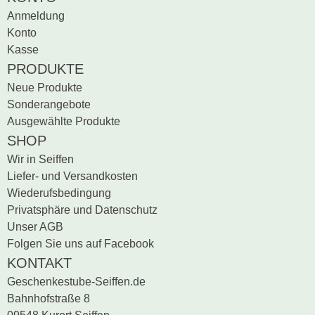
Produktrezensionen.
Anmeldung
Sei der erste, der
Konto
Bewertung schreiben
Kasse
PRODUKTE
Neue Produkte
Sonderangebote
Ausgewählte Produkte
SHOP
Wir in Seiffen
Liefer- und Versandkosten
Wiederufsbedingung
Privatsphäre und Datenschutz
Unser AGB
Folgen Sie uns auf Facebook
KONTAKT
Geschenkestube-Seiffen.de
Bahnhofstraße 8