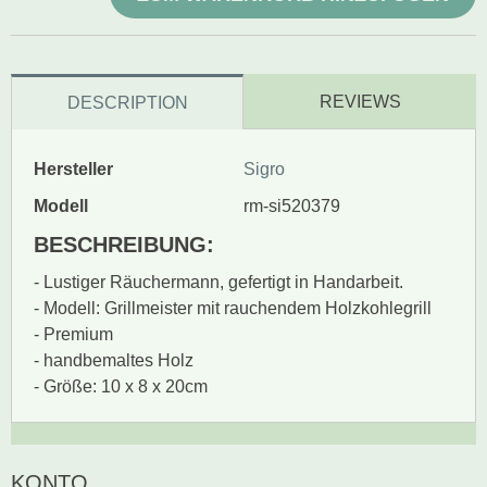
REVIEWS
DESCRIPTION
Hersteller
Sigro
Modell
rm-si520379
BESCHREIBUNG:
- Lustiger Räuchermann, gefertigt in Handarbeit.
- Modell: Grillmeister mit rauchendem Holzkohlegrill
- Premium
- handbemaltes Holz
- Größe: 10 x 8 x 20cm
Zur Zeit gibt es keine
BEWERTUNG SCHREIBEN
KONTO