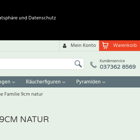
atsphäre und Datenschutz
Mein Konto
Warenkorb
Kundenservice
037362 8569
ogen
Räucherfiguren
Pyramiden
ge Familie 9cm natur
E 9CM NATUR