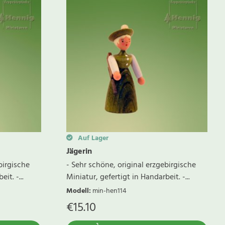
Auf Lager
Jägerin
birgische
- Sehr schöne, original erzgebirgische
it. -...
Miniatur, gefertigt in Handarbeit. -...
Modell
:
min-hen114
€
15.10