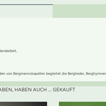
Handarbeit.
rden von Bergmannskapellen begleitet die Berglieder, Berghymne
BEN, HABEN AUCH ... GEKAUFT
ewertung schreiben