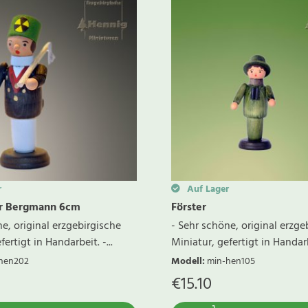
r
Auf Lager
er Bergmann 6cm
Förster
e, original erzgebirgische
- Sehr schöne, original erzge
ertigt in Handarbeit. -...
Miniatur, gefertigt in Handarbe
hen202
Modell
:
min-hen105
€
15.10