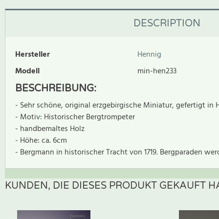
DESCRIPTION
Hersteller
Hennig
Modell
min-hen233
BESCHREIBUNG:
- Sehr schöne, original erzgebirgische Miniatur, gefertigt in 
- Motiv: Historischer Bergtrompeter
- handbemaltes Holz
- Höhe: ca. 6cm
- Bergmann in historischer Tracht von 1719. Bergparaden we
KUNDEN, DIE DIESES PRODUKT GEKAUFT HA
Zur Zeit gibt es keine Produktrezensionen. Sei der erste, der B