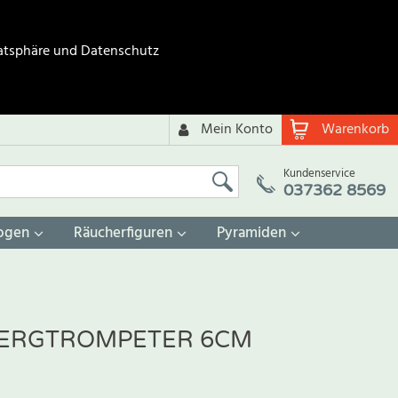
atsphäre und Datenschutz
Mein Konto
Warenkorb
Kundenservice
037362 8569
ogen
Räucherfiguren
Pyramiden
BERGTROMPETER 6CM