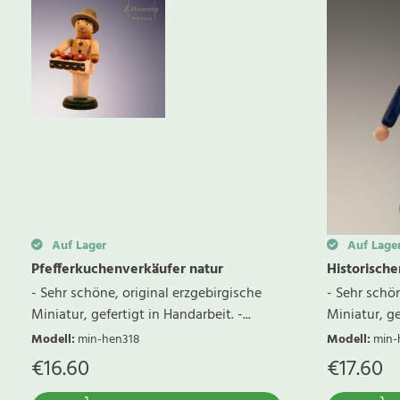
Auf Lager
Auf Lage
Pfefferkuchenverkäufer natur
Historisch
- Sehr schöne, original erzgebirgische
- Sehr schön
Miniatur, gefertigt in Handarbeit. -...
Miniatur, gef
Modell
:
min-hen318
Modell
:
min-
€
16.60
€
17.60