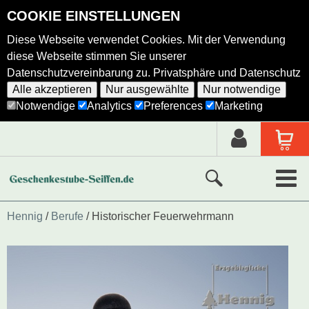
COOKIE EINSTELLUNGEN
Diese Webseite verwendet Cookies. Mit der Verwendung
diese Webseite stimmen Sie unserer
Datenschutzvereinbarung zu.
Privatsphäre und Datenschutz
Alle akzeptieren
Nur ausgewählte
Nur notwendige
Notwendige
Analytics
Preferences
Marketing
Neue Produkte
Hennig
Berufe
Historischer Feuerwehrmann
Ausgewählte Produkte
Alle Produkte
Holzkunst nach Hersteller