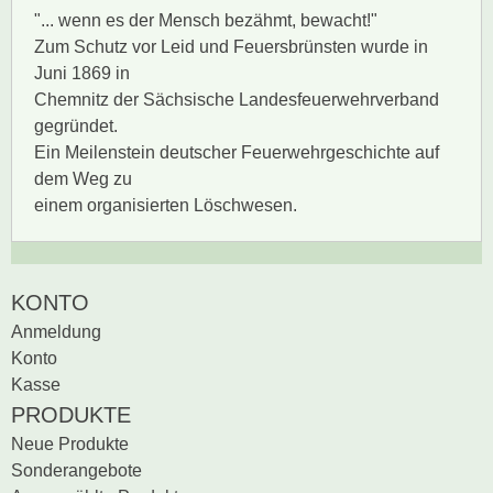
"... wenn es der Mensch bezähmt, bewacht!"
Zum Schutz vor Leid und Feuersbrünsten wurde in
Juni 1869 in
Chemnitz der Sächsische Landesfeuerwehrverband
gegründet.
Ein Meilenstein deutscher Feuerwehrgeschichte auf
dem Weg zu
einem organisierten Löschwesen.
Zur Zeit gibt es keine
BEWERTUNG SCHREIBEN
KONTO
Produktrezensionen.
Anmeldung
Sei der erste, der
Konto
Bewertung schreiben
Kasse
PRODUKTE
Neue Produkte
Sonderangebote