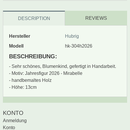
REVIEWS
DESCRIPTION
Hersteller
Hubrig
Modell
hk-304h2026
BESCHREIBUNG:
- Sehr schönes, Blumenkind, gefertigt in Handarbeit.
- Motiv: Jahresfigur 2026 - Mirabelle
- handbemaltes Holz
- Höhe: 13cm
Zur Zeit gibt es keine
BEWERTUNG SCHREIBEN
KONTO
Produktrezensionen.
Anmeldung
Sei der erste, der
Konto
Bewertung schreiben