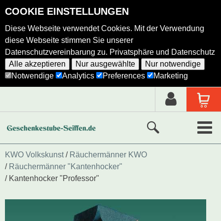
COOKIE EINSTELLUNGEN
Diese Webseite verwendet Cookies. Mit der Verwendung
diese Webseite stimmen Sie unserer
Datenschutzvereinbarung zu.
Privatsphäre und Datenschutz
Alle akzeptieren
Nur ausgewählte
Nur notwendige
Notwendige
Analytics
Preferences
Marketing
Neue Produkte
KWO Volkskunst
Räuchermänner KWO
Räuchermänner "Kantenhocker"
Ausgewählte Produkte
Kantenhocker "Professor"
Alle Produkte
Holzkunst nach Hersteller