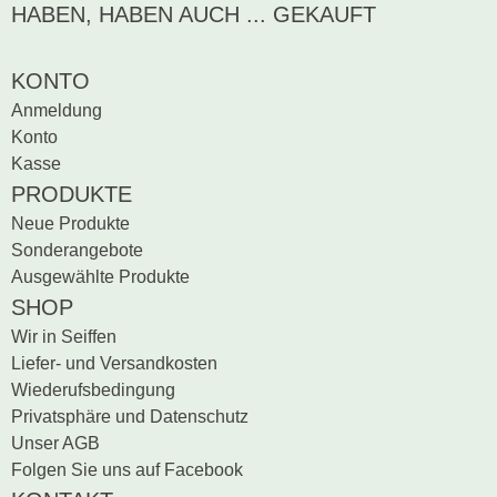
Produktrezensionen.
HABEN, HABEN AUCH ... GEKAUFT
Sei der erste, der
Bewertung schreiben
KONTO
Anmeldung
Konto
Kasse
PRODUKTE
Neue Produkte
Sonderangebote
Ausgewählte Produkte
SHOP
Wir in Seiffen
Liefer- und Versandkosten
Wiederufsbedingung
Privatsphäre und Datenschutz
Unser AGB
Folgen Sie uns auf Facebook