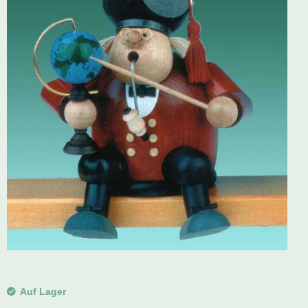
Schwibbogen
Räucherfiguren
Pyramiden
Auf Lager