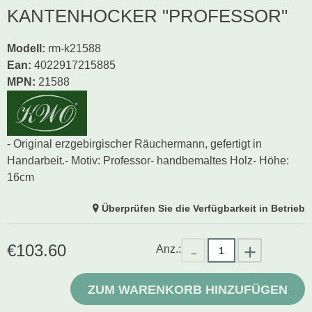
KANTENHOCKER "PROFESSOR"
Modell
:
rm-k21588
Ean
:
4022917215885
MPN:
21588
- Original erzgebirgischer Räuchermann, gefertigt in
Handarbeit.- Motiv: Professor- handbemaltes Holz- Höhe:
16cm
Überprüfen Sie die Verfügbarkeit in Betrieb
€
103.60
Anz.:
ZUM WARENKORB HINZUFÜGEN