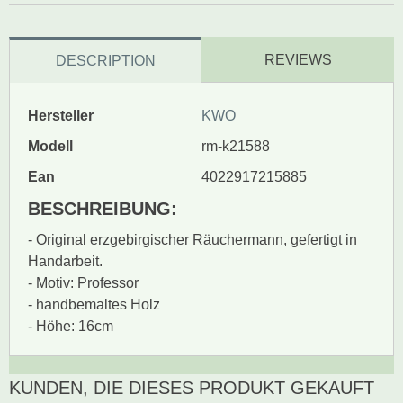
REVIEWS
DESCRIPTION
Hersteller
KWO
Modell
rm-k21588
Ean
4022917215885
BESCHREIBUNG:
- Original erzgebirgischer Räuchermann, gefertigt in
Handarbeit.
- Motiv: Professor
- handbemaltes Holz
- Höhe: 16cm
KUNDEN, DIE DIESES PRODUKT GEKAUFT
Zur Zeit gibt es keine
BEWERTUNG SCHREIBEN