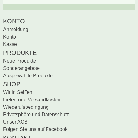
Zur Zeit gibt es keine
BEWERTUNG SCHREIBEN
KONTO
Produktrezensionen.
Anmeldung
Sei der erste, der
Konto
Bewertung schreiben
Kasse
PRODUKTE
Neue Produkte
Sonderangebote
Ausgewählte Produkte
SHOP
Wir in Seiffen
Liefer- und Versandkosten
Wiederufsbedingung
Privatsphäre und Datenschutz
Unser AGB
Folgen Sie uns auf Facebook
KONTAKT