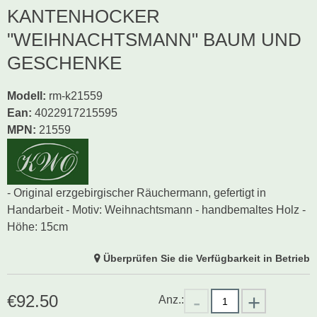
KANTENHOCKER
"WEIHNACHTSMANN" BAUM UND
GESCHENKE
Modell
:
rm-k21559
Ean
:
4022917215595
MPN:
21559
- Original erzgebirgischer Räuchermann, gefertigt in
Handarbeit - Motiv: Weihnachtsmann - handbemaltes Holz -
Höhe: 15cm
Überprüfen Sie die Verfügbarkeit in Betrieb
€
92.50
Anz.: