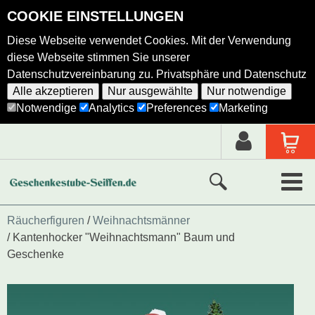
COOKIE EINSTELLUNGEN
Diese Webseite verwendet Cookies. Mit der Verwendung
diese Webseite stimmen Sie unserer
Datenschutzvereinbarung zu.
Privatsphäre und Datenschutz
Alle akzeptieren
Nur ausgewählte
Nur notwendige
Notwendige
Analytics
Preferences
Marketing
Neue Produkte
Räucherfiguren
Weihnachtsmänner
Kantenhocker "Weihnachtsmann" Baum und
Ausgewählte Produkte
Geschenke
Alle Produkte
Holzkunst nach Hersteller