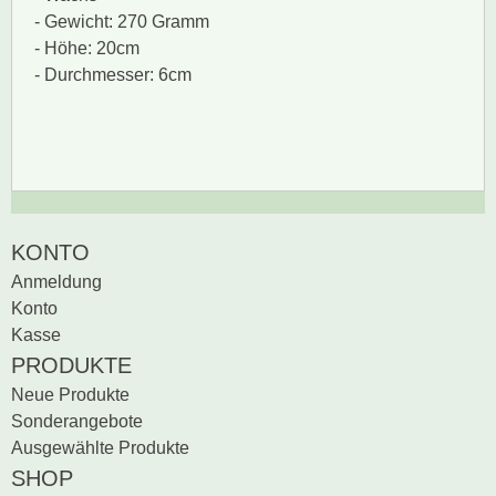
- Gewicht: 270 Gramm
- Höhe: 20cm
- Durchmesser: 6cm
Zur Zeit gibt es keine
BEWERTUNG SCHREIBEN
KONTO
Produktrezensionen.
Anmeldung
Sei der erste, der
Konto
Bewertung schreiben
Kasse
PRODUKTE
Neue Produkte
Sonderangebote
Ausgewählte Produkte
SHOP