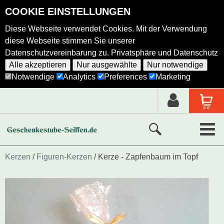
COOKIE EINSTELLUNGEN
Diese Webseite verwendet Cookies. Mit der Verwendung
diese Webseite stimmen Sie unserer
Datenschutzvereinbarung zu.
Privatsphäre und Datenschutz
Alle akzeptieren
Nur ausgewählte
Nur notwendige
Notwendige
Analytics
Preferences
Marketing
Neue Produkte
Kerzen
Figuren-Kerzen
Kerze - Zapfenbaum im Topf
Ausgewählte Produkte
Alle Produkte
Holzkunst nach Hersteller