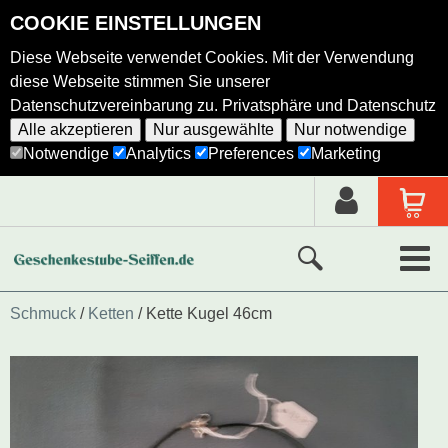
COOKIE EINSTELLUNGEN
Diese Webseite verwendet Cookies. Mit der Verwendung
diese Webseite stimmen Sie unserer
Datenschutzvereinbarung zu.
Privatsphäre und Datenschutz
Alle akzeptieren
Nur ausgewählte
Nur notwendige
Notwendige
Analytics
Preferences
Marketing
Neue Produkte
Schmuck
Ketten
Kette Kugel 46cm
Ausgewählte Produkte
Alle Produkte
Holzkunst nach Hersteller