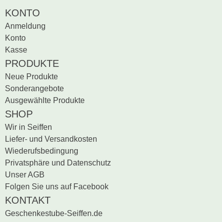
Zur Zeit gibt es keine
BEWERTUNG SCHREIBEN
KONTO
Produktrezensionen.
Anmeldung
Sei der erste, der
Konto
Bewertung schreiben
Kasse
PRODUKTE
Neue Produkte
Sonderangebote
Ausgewählte Produkte
SHOP
Wir in Seiffen
Liefer- und Versandkosten
Wiederufsbedingung
Privatsphäre und Datenschutz
Unser AGB
Folgen Sie uns auf Facebook
KONTAKT
Geschenkestube-Seiffen.de