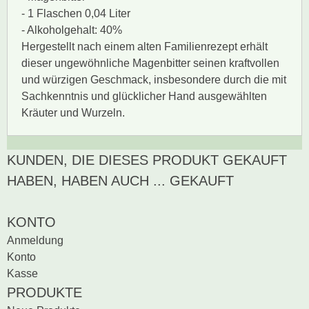
- 1 Flaschen 0,04 Liter
- Alkoholgehalt: 40%
Hergestellt nach einem alten Familienrezept erhält
dieser ungewöhnliche Magenbitter seinen kraftvollen
und würzigen Geschmack, insbesondere durch die mit
Sachkenntnis und glücklicher Hand ausgewählten
Kräuter und Wurzeln.
KUNDEN, DIE DIESES PRODUKT GEKAUFT
Zur Zeit gibt es keine
BEWERTUNG SCHREIBEN
Produktrezensionen.
HABEN, HABEN AUCH ... GEKAUFT
Sei der erste, der
Bewertung schreiben
KONTO
Anmeldung
Konto
Kasse
PRODUKTE