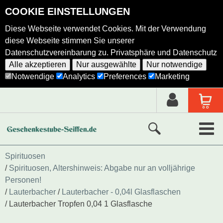
COOKIE EINSTELLUNGEN
Diese Webseite verwendet Cookies. Mit der Verwendung
diese Webseite stimmen Sie unserer
Datenschutzvereinbarung zu.
Privatsphäre und Datenschutz
Alle akzeptieren
Nur ausgewählte
Nur notwendige
Notwendige
Analytics
Preferences
Marketing
Neue Produkte
Spirituosen
Spirituosen, Altershinweis: Abgabe nur an volljährige
Ausgewählte Produkte
Personen!
Lauterbacher
Lauterbacher - 0,04l Glasflaschen
Alle Produkte
Lauterbacher Tropfen 0,04 1 Glasflasche
Holzkunst nach Hersteller