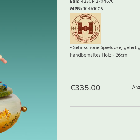
Ean
:
4250142704670
MPN:
104h1005
- Sehr schöne Spieldose, geferti
handbemaltes Holz - 26cm
€
335.00
Anz