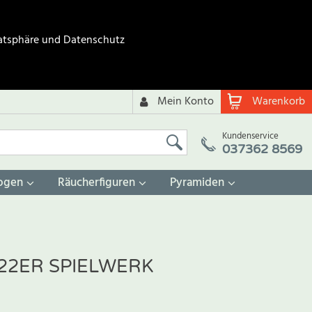
atsphäre und Datenschutz
Mein Konto
Warenkorb
Kundenservice
037362 8569
ogen
Räucherfiguren
Pyramiden
22ER SPIELWERK