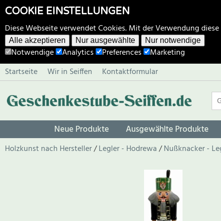
COOKIE EINSTELLUNGEN
Diese Webseite verwendet Cookies. Mit der Verwendung diese
Alle akzeptieren
Nur ausgewählte
Nur notwendige
Notwendige
Analytics
Preferences
Marketing
Startseite
Wir in Seiffen
Kontaktformular
Neue Produkte
Ausgewählte Produkte
Holzkunst nach Hersteller
Legler - Hodrewa
Nußknacker - Le