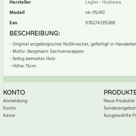
Hersteller
Legler - Hodrewa
Modell
nk-l15/40
Ean
0762743315369
BESCHREIBUNG:
- Original erzgebirgischer Nußknacker, gefertigt in Handarbei
- Motiv: Bergmann Sachsenwappen
- farbig bemaltes Holz
- Höhe: 15cm
Zur Zeit gibt es keine Produktrezensionen. Sei der erste, der B
KONTO
PRODUKT
Anmeldung
Neue Produkte
Konto
Sonderangebot
Kasse
Ausgewählte P