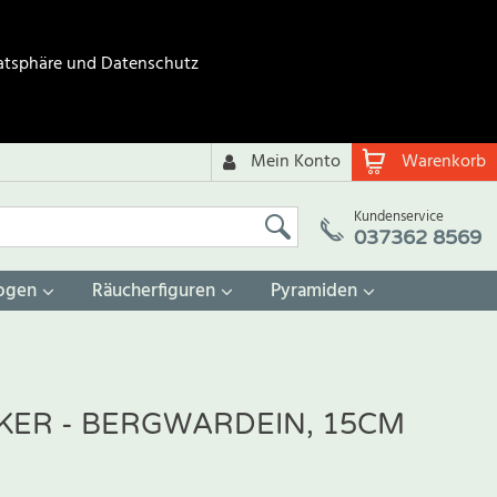
atsphäre und Datenschutz
Mein Konto
Warenkorb
Kundenservice
037362 8569
ogen
Räucherfiguren
Pyramiden
ER - BERGWARDEIN, 15CM