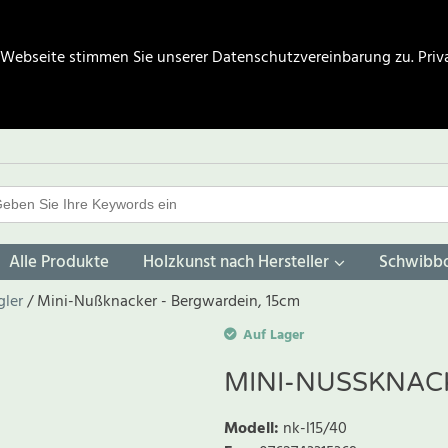
 Webseite stimmen Sie unserer Datenschutzvereinbarung zu.
Priv
Alle Produkte
Holzkunst nach Hersteller
Schwibb
gler
Mini-Nußknacker - Bergwardein, 15cm
Auf Lager
MINI-NUSSKNACK
Modell
:
nk-l15/40