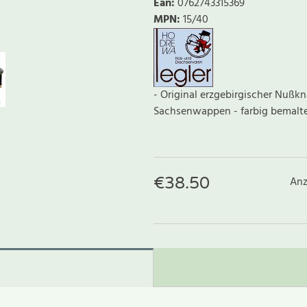
Ean
:
0762743315369
MPN:
15/40
- Original erzgebirgischer Nußkn
Sachsenwappen - farbig bemalte
€
38.50
Anz