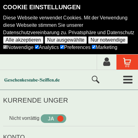
COOKIE EINSTELLUNGEN
Diese Webseite verwendet Cookies. Mit der Verwendung
diese Webseite stimmen Sie unserer
Datenschutzvereinbarung zu.
Privatsphäre und Datenschutz
Alle akzeptieren
Nur ausgewählte
Nur notwendige
Notwendige
Analytics
Preferences
Marketing
Neue Produkte
KURRENDE UNGER
Ausgewählte Produkte
Nicht vorrättig
JA
NEIN
Alle Produkte
KONTO
Holzkunst nach Hersteller