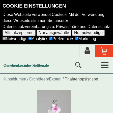
COOKIE EINSTELLUNGEN
Diese Webseite verwendet Cookies. Mit der Verwendung
diese Webseite stimmen Sie unserer
Datenschutzvereinbarung zu.
Privatsphäre und Datenschutz
Alle akzeptieren
Nur ausgewählte
Nur notwendige
Notwendige
Analytics
Preferences
Marketing
Neue Produkte
Kunstblumen
Orchideen/Exoten
Phalaenopsisrispe
Ausgewählte Produkte
Alle Produkte
Holzkunst nach Hersteller