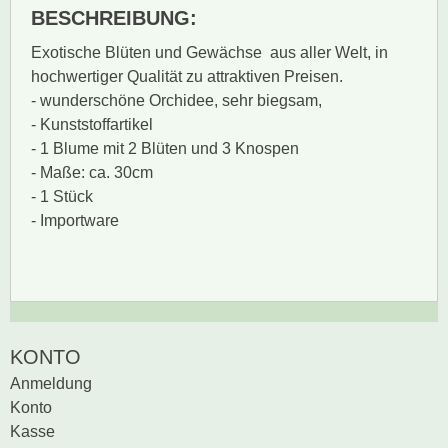
BESCHREIBUNG:
Exotische Blüten und Gewächse aus aller Welt, in
hochwertiger Qualität zu attraktiven Preisen.
- wunderschöne Orchidee, sehr biegsam,
- Kunststoffartikel
- 1 Blume mit 2 Blüten und 3 Knospen
- Maße: ca. 30cm
- 1 Stück
- Importware
Zur Zeit gibt es keine
BEWERTUNG SCHREIBEN
KONTO
Produktrezensionen.
Anmeldung
Sei der erste, der
Konto
Bewertung schreiben
Kasse