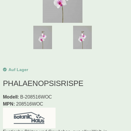
Schwibbogen
Räucherfiguren
Pyramiden
Auf Lager
PHALAENOPSISRISPE
Modell
:
B-208516WOC
MPN:
208516WOC