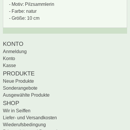
- Motiv: Pilzsammlerin
- Farbe: natur
- Größe: 10 cm
Zur Zeit gibt es keine
BEWERTUNG SCHREIBEN
KONTO
Produktrezensionen.
Anmeldung
Sei der erste, der
Konto
Bewertung schreiben
Kasse
PRODUKTE
Neue Produkte
Sonderangebote
Ausgewählte Produkte
SHOP
Wir in Seiffen
Liefer- und Versandkosten
Wiederufsbedingung