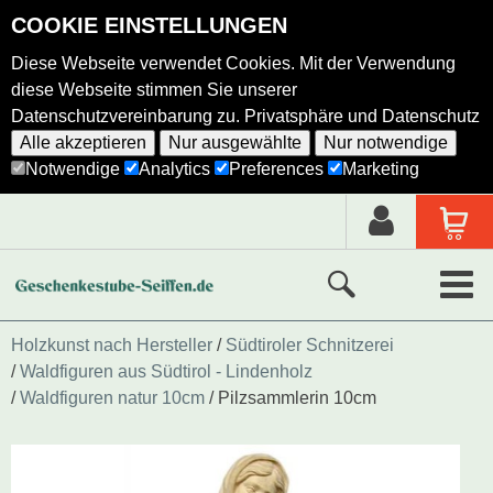
COOKIE EINSTELLUNGEN
Diese Webseite verwendet Cookies. Mit der Verwendung
diese Webseite stimmen Sie unserer
Datenschutzvereinbarung zu.
Privatsphäre und Datenschutz
Alle akzeptieren
Nur ausgewählte
Nur notwendige
Notwendige
Analytics
Preferences
Marketing
Neue Produkte
Holzkunst nach Hersteller
Südtiroler Schnitzerei
Waldfiguren aus Südtirol - Lindenholz
Ausgewählte Produkte
Waldfiguren natur 10cm
Pilzsammlerin 10cm
Alle Produkte
Holzkunst nach Hersteller