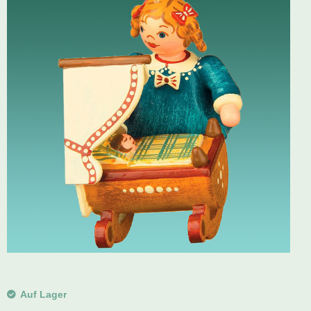
Schwibbogen
Räucherfiguren
Pyramiden
Auf Lager