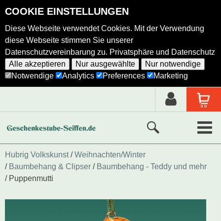
COOKIE EINSTELLUNGEN
Diese Webseite verwendet Cookies. Mit der Verwendung
diese Webseite stimmen Sie unserer
Datenschutzvereinbarung zu.
Privatsphäre und Datenschutz
Alle akzeptieren
Nur ausgewählte
Nur notwendige
Notwendige
Analytics
Preferences
Marketing
Neue Produkte
Hubrig Volkskunst
Weihnachten/Winter
Baumbehang & Clipser
Baumbehang - Teddy und mehr
Ausgewählte Produkte
Puppenmutti
Alle Produkte
Holzkunst nach Hersteller