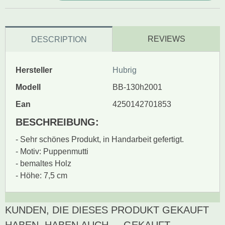
REVIEWS
DESCRIPTION
Hersteller
Hubrig
Modell
BB-130h2001
Ean
4250142701853
BESCHREIBUNG:
- Sehr schönes Produkt, in Handarbeit gefertigt.
- Motiv: Puppenmutti
- bemaltes Holz
- Höhe: 7,5 cm
KUNDEN, DIE DIESES PRODUKT GEKAUFT
Zur Zeit gibt es keine
BEWERTUNG SCHREIBEN
Produktrezensionen.