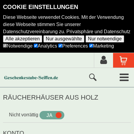
COOKIE EINSTELLUNGEN
Diese Webseite verwendet Cookies. Mit der Verwendung
diese Webseite stimmen Sie unserer
Datenschutzvereinbarung zu.
Privatsphäre und Datenschutz
Alle akzeptieren
Nur ausgewählte
Nur notwendige
Notwendige
Analytics
Preferences
Marketing
Neue Produkte
RÄUCHERHÄUSER AUS HOLZ
Ausgewählte Produkte
Nicht vorrättig
JA
NEIN
Alle Produkte
KONTO
Holzkunst nach Hersteller