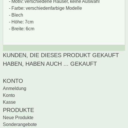
- Motiv: verschiedene Häuser, keine Auswahl
- Farbe: verschiedenfarbige Modelle
- Blech
- Höhe: 7cm
- Breite: 6cm
KUNDEN, DIE DIESES PRODUKT GEKAUFT
Zur Zeit gibt es keine
BEWERTUNG SCHREIBEN
Produktrezensionen.
HABEN, HABEN AUCH ... GEKAUFT
Sei der erste, der
Bewertung schreiben
KONTO
Anmeldung
Konto
Kasse
PRODUKTE
Neue Produkte
Sonderangebote