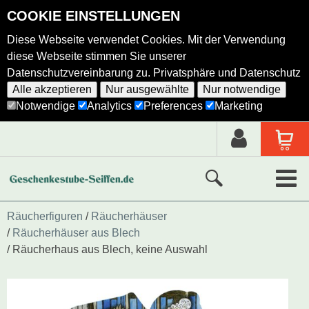
COOKIE EINSTELLUNGEN
Diese Webseite verwendet Cookies. Mit der Verwendung
diese Webseite stimmen Sie unserer
Datenschutzvereinbarung zu.
Privatsphäre und Datenschutz
Alle akzeptieren
Nur ausgewählte
Nur notwendige
Notwendige
Analytics
Preferences
Marketing
Neue Produkte
Räucherfiguren
Räucherhäuser
Räucherhäuser aus Blech
Ausgewählte Produkte
Räucherhaus aus Blech, keine Auswahl
Alle Produkte
Holzkunst nach Hersteller