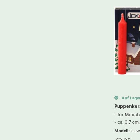
Auf Lage
Puppenkerz
- für Minia
- ca. 0,7 cm..
Modell
:
k-ew