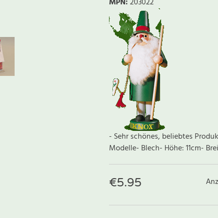
MPN:
203022
- Sehr schönes, beliebtes Produk
Modelle- Blech- Höhe: 11cm- Bre
€
5.95
Anz