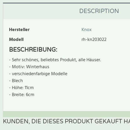
DESCRIPTION
Hersteller
Knox
Modell
rh-kn203022
BESCHREIBUNG:
- Sehr schönes, beliebtes Produkt, alle Häuser.
- Motiv: Winterhaus
- verschiedenfarbige Modelle
- Blech
- Höhe: 11cm
- Breite: 6cm
KUNDEN, DIE DIESES PRODUKT GEKAUFT HA
Zur Zeit gibt es keine Produktrezensionen. Sei der erste, der B