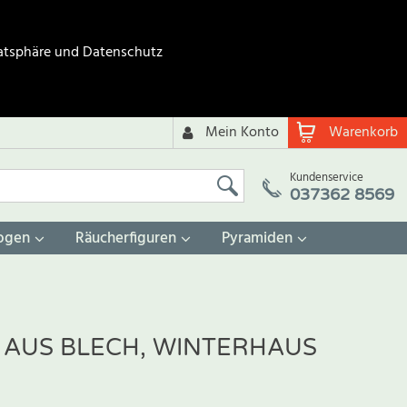
atsphäre und Datenschutz
Mein Konto
Warenkorb
Kundenservice
037362 8569
ogen
Räucherfiguren
Pyramiden
AUS BLECH, WINTERHAUS