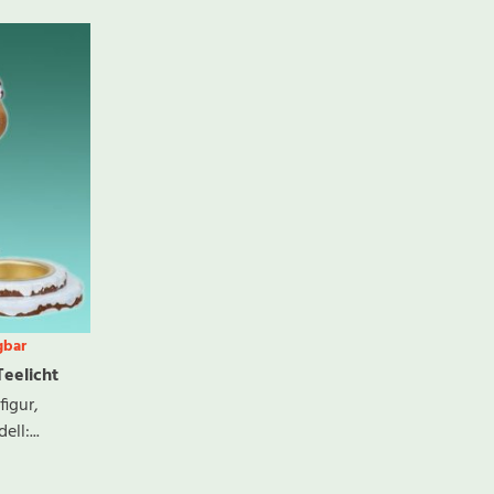
gbar
eelicht
figur,
ll:...