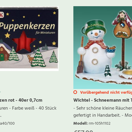
r
Vorübergehend nicht verfü
en rot - 40er 0,7cm
Wichtel - Schneemann mit T
turen - Farbe weiß - 40 Stück
- Sehr schöne kleine Räucher
.
gefertigt in Handarbeit. - Mode
a40/100
Modell
:
rm-105h1102